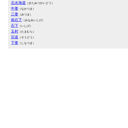
北水海道
（きたみつかいどう）
中妻
（なかつま）
三妻
（みつま）
南石下
（みなみいしげ）
石下
（いしげ）
玉村
（たまむら）
宗道
（そうどう）
下妻
（しもつま）