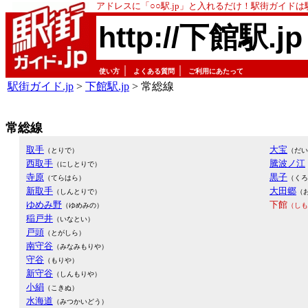
アドレスに「○○駅.jp」と入れるだけ！駅街ガイド
http://下館駅.jp
｜
｜
使い方
よくある質問
ご利用にあたって
駅街ガイド.jp
>
下館駅.jp
> 常総線
常総線
取手
大宝
（とりで）
（だい
西取手
騰波ノ江
（にしとりで）
寺原
黒子
（てらはら）
（くろ
新取手
大田郷
（しんとりで）
（
ゆめみ野
下館
（ゆめみの）
（しも
稲戸井
（いなとい）
戸頭
（とがしら）
南守谷
（みなみもりや）
守谷
（もりや）
新守谷
（しんもりや）
小絹
（こきぬ）
水海道
（みつかいどう）